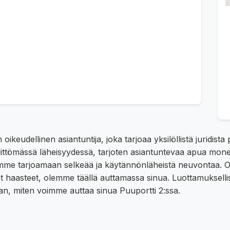
ikeudellinen asiantuntija, joka tarjoaa yksilöllistä juridist
ittömässä läheisyydessä, tarjoten asiantuntevaa apua monen
me tarjoamaan selkeää ja käytännönläheistä neuvontaa. Olip
iset haasteet, olemme täällä auttamassa sinua. Luottamuksel
an, miten voimme auttaa sinua Puuportti 2:ssa.