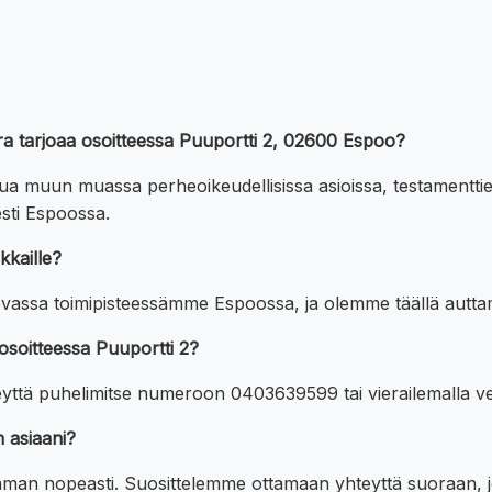
ara tarjoaa osoitteessa Puuportti 2, 02600 Espoo?
pua muun muassa perheoikeudellisissa asioissa, testamenttie
esti Espoossa.
kaille?
tsevassa toimipisteessämme Espoossa, ja olemme täällä autta
osoitteessa Puuportti 2?
eyttä puhelimitse numeroon 0403639599 tai vierailemalla 
 asiaani?
man nopeasti. Suosittelemme ottamaan yhteyttä suoraan, jot