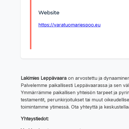
Website
https://varatuomariespoo.eu
Lakimies Leppävaara
on arvostettu ja dynaaminen o
Palvelemme paikallisesti Leppävaarassa ja sen väl
Ymmärrämme paikallisen yhteisön tarpeet ja pyrim
testamentit, perunkirjoitukset tai muut oikeudell
toimintamme ytimessä. Ota yhteyttä ja keskustella
Yhteystiedot: