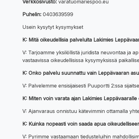
Verkkosivusto:
varatuomariespoo.eu
Puhelin:
0403639599
Usein kysytyt kysymykset
K: Mitä oikeudellisia palveluita Lakimies Leppäva
V: Tarjoamme yksilöllistä juridista neuvontaa ja a
vastaavissa oikeudellisissa kysymyksissä paikallis
K: Onko palvelu suunnattu vain Leppävaaran asuk
V: Palvelemme ensisijaisesti Puuportti 2:ssa sijai
K: Miten voin varata ajan Lakimies Leppävaaralle 
V: Ajanvaraus onnistuu kätevimmin ottamalla yht
K: Kuinka nopeasti voin saada apua oikeudelliseen
V: Pyrimme vastaamaan tiedusteluihin mahdollisim