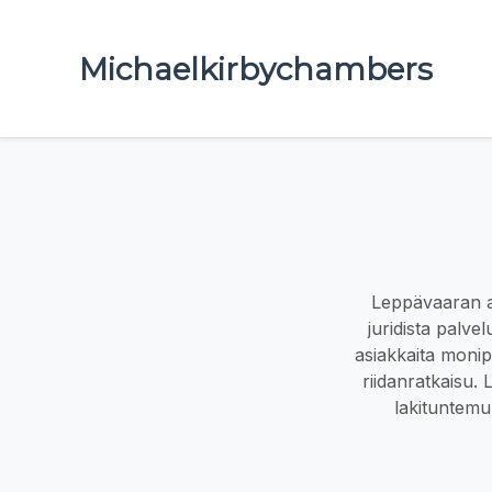
Michaelkirbychambers
Leppävaaran ar
juridista palv
asiakkaita monip
riidanratkaisu.
lakituntemu