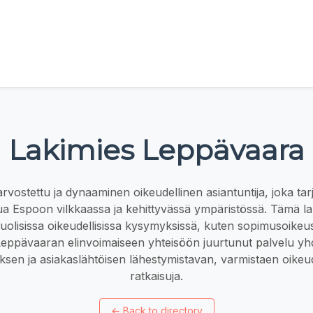
Lakimies Leppävaara
vostettu ja dynaaminen oikeudellinen asiantuntija, joka tarjo
elua Espoon vilkkaassa ja kehittyvässä ympäristössä. Tämä la
uolisissa oikeudellisissa kysymyksissä, kuten sopimusoikeu
 Leppävaaran elinvoimaiseen yhteisöön juurtunut palvelu yhd
ksen ja asiakaslähtöisen lähestymistavan, varmistaen oike
ratkaisuja.
←
Back to directory