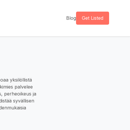
Blog
Get Listed
aa yksilöllistä
kimies palvelee
s, perheoikeus ja
istää syvällisen
udenmukaisia