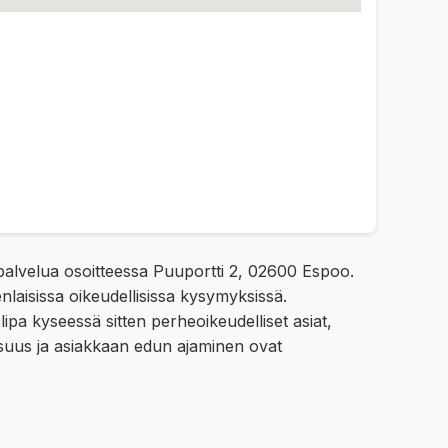
a palvelua osoitteessa Puuportti 2, 02600 Espoo.
laisissa oikeudellisissa kysymyksissä.
a kyseessä sitten perheoikeudelliset asiat,
lisuus ja asiakkaan edun ajaminen ovat