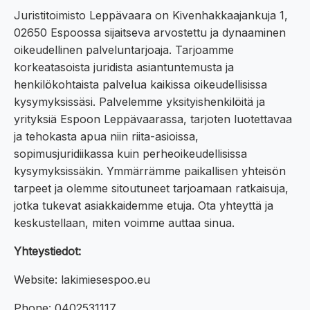
Juristitoimisto Leppävaara on Kivenhakkaajankuja 1,
02650 Espoossa sijaitseva arvostettu ja dynaaminen
oikeudellinen palveluntarjoaja. Tarjoamme
korkeatasoista juridista asiantuntemusta ja
henkilökohtaista palvelua kaikissa oikeudellisissa
kysymyksissäsi. Palvelemme yksityishenkilöitä ja
yrityksiä Espoon Leppävaarassa, tarjoten luotettavaa
ja tehokasta apua niin riita-asioissa,
sopimusjuridiikassa kuin perheoikeudellisissa
kysymyksissäkin. Ymmärrämme paikallisen yhteisön
tarpeet ja olemme sitoutuneet tarjoamaan ratkaisuja,
jotka tukevat asiakkaidemme etuja. Ota yhteyttä ja
keskustellaan, miten voimme auttaa sinua.
Yhteystiedot:
Website: lakimiesespoo.eu
Phone: 0402531117